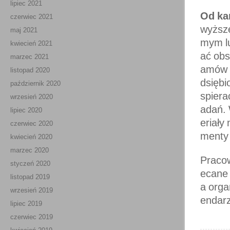
lipiec 2021
Od ka
czerwiec 2021
wyższe
maj 2021
mym lu
kwiecień 2021
ać obs
marzec 2021
amów t
listopad 2020
dsiębi
październik 2020
spiera
wrzesień 2020
adań. 
lipiec 2020
eriały
czerwiec 2020
menty 
kwiecień 2020
marzec 2020
Pracow
styczeń 2020
ecane 
listopad 2019
a orga
wrzesień 2019
endar
lipiec 2019
czerwiec 2019