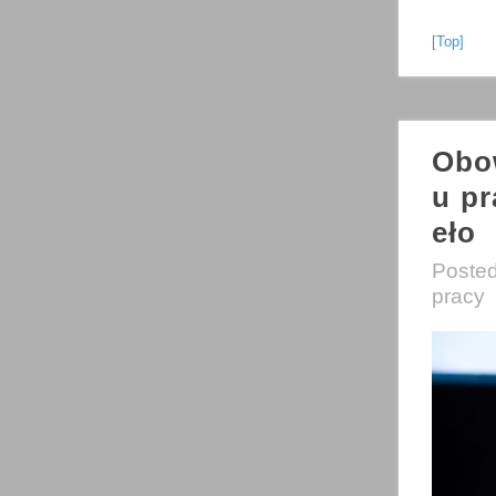
[Top]
Obow
u p
eło
Poste
pracy