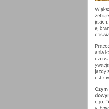
Większ
zebuje
jakich
ej bra
doświa
Praco
ania k
dzo wa
ywacja
jazdy 
est ró
Czym 
dowy
ego. T
y, bow