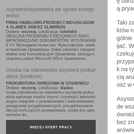
ę bard
ą pryw
Asystent/asystentka do spraw ksiego
wości
Taki z
FIRMA HANDLOWO-PRODUKCYJNO-USŁUGOW
A SLAWEX JANUSZ SŁAWIŃSKI
któw n
Dodane:
wczoraj
, Lokalizacja:
lubelskie
OBSŁUGA PROGRAMU KSIĘGOWEGO RAKS ,
gólnie
WPROWADZANIE DOKUMENTÓW, WYSTAWIANI
ijać. 
E FV Wymagania konieczne: Wykształcenie: średn
ie branżowe Uprawnienia: Dobre zdolności interpers
czekuj
onalne oraz komunikacyjne Uprawnienia: obsługa k
omputera pakiet Microsoft Office Uprawnienia:...
przypa
k na t
Osoba na stanowisko asystent prokur
atora (konkurs)
cią an
PROKURATURA OKRĘGOWA W SOSNOWCU
ość w
Dodane:
wczoraj
, Lokalizacja:
śląskie
osoba zatrudniona na stanowisku asystenta prokur
atota wykonuje między innymi: czynności administr
Asyste
acyjne związane z prowadzeniem i nadzorowaniem
de wsz
postępowań przygotowawczych, przygotowywanie
decyzji kończących postępowania, osoba jest upra
ównież
wniowna do...
bez zn
WIĘCEJ OFERT PRACY
arówno