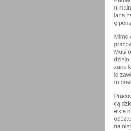
nimaln
lana n
ę pens
Mimo 
pracow
Musi o
dzieło
zana k
ie zaw
to pra
Pracod
cą dzi
elkie 
odczas
na nie