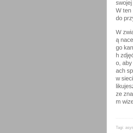
swojej
W ten 
do prz
W zwią
ą nace
go kan
h zdję
o, aby
ach s
w siec
likuje
ze zna
m wize
Tagi:
asys