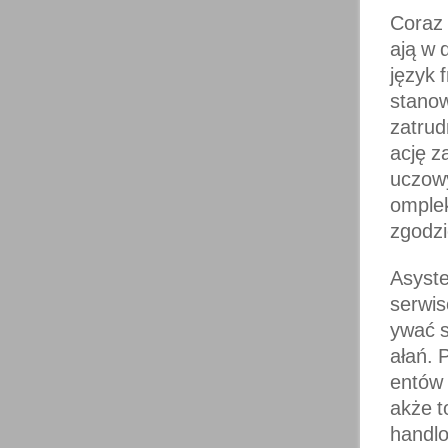
Coraz 
ają w 
język 
stanow
zatrud
ację z
uczowy
omplek
zgodzi
Asyste
serwis
ywać s
ałań. 
entów 
akże t
handlo