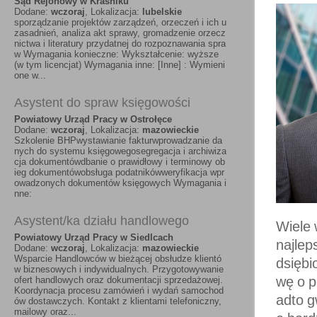
Sąd Rejonowy w Kraśniku
Dodane:
wczoraj
, Lokalizacja:
lubelskie
sporządzanie projektów zarządzeń, orzeczeń i ich u
zasadnień, analiza akt sprawy, gromadzenie orzecz
nictwa i literatury przydatnej do rozpoznawania spra
w Wymagania konieczne: Wykształcenie: wyższe
(w tym licencjat) Wymagania inne: [Inne] : Wymieni
one w...
Asystent do spraw księgowości
Powiatowy Urząd Pracy w Ostrołęce
Dodane:
wczoraj
, Lokalizacja:
mazowieckie
Szkolenie BHPwystawianie fakturwprowadzanie da
nych do systemu księgowegosegregacja i archiwiza
cja dokumentówdbanie o prawidłowy i terminowy ob
ieg dokumentówobsługa podatnikówweryfikacja wpr
owadzonych dokumentów księgowych Wymagania i
nne:
Asystent/ka działu handlowego
Wiele 
Powiatowy Urząd Pracy w Siedlcach
najlep
Dodane:
wczoraj
, Lokalizacja:
mazowieckie
Wsparcie Handlowców w bieżącej obsłudze klientó
dsiębi
w biznesowych i indywidualnych. Przygotowywanie
wę o p
ofert handlowych oraz dokumentacji sprzedażowej.
Koordynacja procesu zamówień i wydań samochod
adto 
ów dostawczych. Kontakt z klientami telefoniczny,
mailowy oraz...