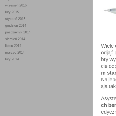
wrzesień 2016
luty 2015
styczeń 2015
grudzień 2014
październik 2014
sierpień 2014
Wiele 
lipiec 2014
odjąć 
marzec 2014
bry w
luty 2014
cie od
m sta
Najlep
sja ta
Asyste
ch be
edyczn