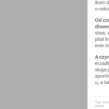
ikom d
o-rekr
Od cz
dlow
stwa, 
pitał 
enie m
A czy
erzadk
sługa 
aportó
u, a t
Tagi:
asys
ązków