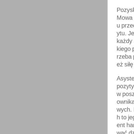
Pozysk
Mowa o
u prze
ytu. J
każdy 
kiego 
rzeba 
eż sił
Asyste
pozyty
w posz
ownika
wych. 
h to j
ent ha
wać dz