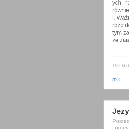
ych, n
równie
i. Waż
rdzo d
tym za
że za
Tagi:
asys
[Top]
Języ
Poste
i pracy