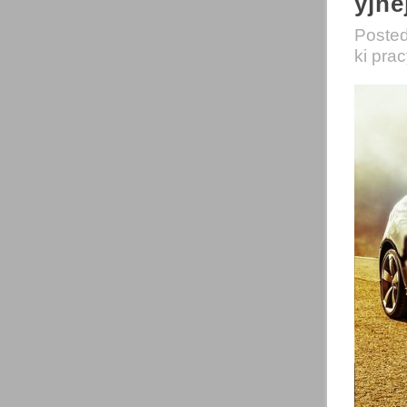
yjne
Poste
ki pra