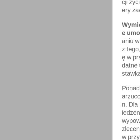
cji życ
ery za
Wymie
e umo
aniu w
z tego
ę w pr
datne 
stawk
Ponadt
arzuco
n. Dla
iedzen
wypow
zlecen
w przy