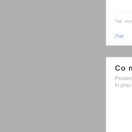
Tagi:
asys
[Top]
Co 
Poste
ki pra