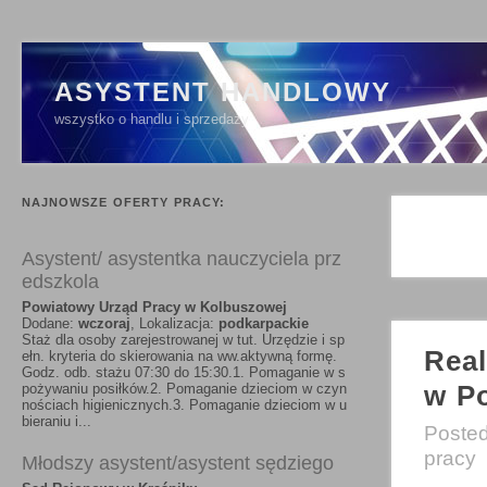
ASYSTENT HANDLOWY
wszystko o handlu i sprzedaży
NAJNOWSZE OFERTY PRACY:
Asystent/ asystentka nauczyciela prz
edszkola
Powiatowy Urząd Pracy w Kolbuszowej
Dodane:
wczoraj
, Lokalizacja:
podkarpackie
Staż dla osoby zarejestrowanej w tut. Urzędzie i sp
Real
ełn. kryteria do skierowania na ww.aktywną formę.
Godz. odb. stażu 07:30 do 15:30.1. Pomaganie w s
w P
pożywaniu posiłków.2. Pomaganie dzieciom w czyn
nościach higienicznych.3. Pomaganie dzieciom w u
bieraniu i...
Poste
pracy
Młodszy asystent/asystent sędziego