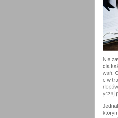
Nie z
dla ka
wań. O
e w tr
rlopów
yczaj 
Jednak
którym