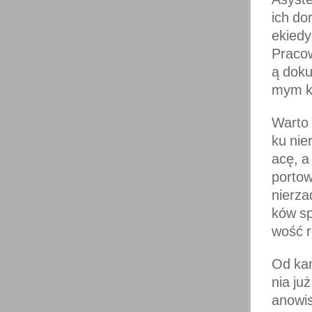
ich do
ekiedy
Pracow
ą doku
mym k
Warto 
ku nie
acę, a
portow
nierza
ków sp
wość r
Od kan
nia ju
anowis