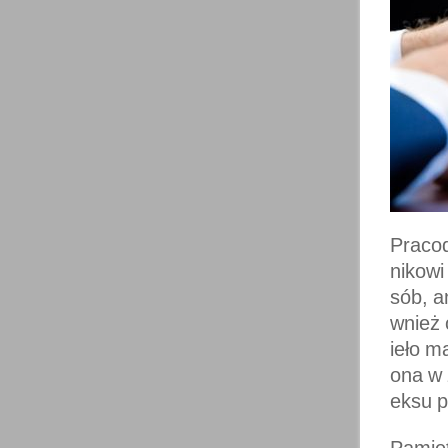
Pracod
nikowi
sób, a
wnież 
ieło m
ona w
eksu p
Pamięt