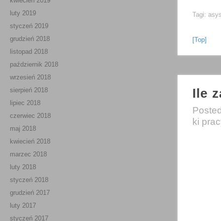
kwiecień 2019
luty 2019
Tagi:
asys
styczeń 2019
grudzień 2018
[Top]
listopad 2018
październik 2018
wrzesień 2018
Ile 
sierpień 2018
lipiec 2018
Poste
czerwiec 2018
ki pra
maj 2018
kwiecień 2018
marzec 2018
luty 2018
styczeń 2018
grudzień 2017
luty 2017
styczeń 2017