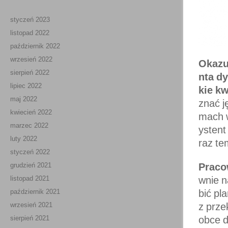
styczeń 2023
listopad 2022
październik 2022
wrzesień 2022
Okazu
sierpień 2022
nta d
lipiec 2022
kie kw
maj 2022
znać j
kwiecień 2022
mach w
marzec 2022
ystent
luty 2022
raz te
styczeń 2022
grudzień 2021
Praco
listopad 2021
wnie n
październik 2021
bić pl
wrzesień 2021
z prze
sierpień 2021
obce d