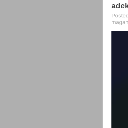
ade
Poste
magani