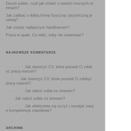
Doceń siebie, czyli jak mówić o swoich mocnych st
ronach?
Jak zadbać o dobrą formę fizyczną i psychiczną je
sienią?
Jak zostać najlepszym handlowcem?
Praca w upale. Co robić, żeby nie zwariować?
NAJNOWSZE KOMENTARZE
AHadmin
-
Jak stworzyć CV, które pozwoli Ci zdob
yć pracę marzeń?
Sylwia
-
Jak stworzyć CV, które pozwoli Ci zdobyć
pracę marzeń?
AHadmin
-
Jak radzić sobie ze stresem?
Ela
-
Jak radzić sobie ze stresem?
AHadmin
-
Jak efektywnie się uczyć i rozwijać swoj
e kompetencje zawodowe?
ARCHIWA