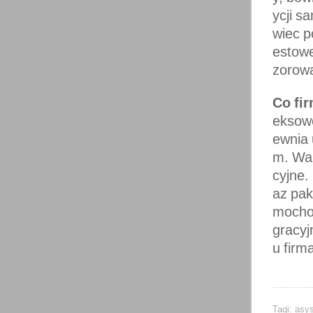
ycji 
wiec p
estowe
zorowa
Co fi
eksowe
ewnia 
m. War
cyjne.
az pak
mochod
gracyj
u firm
Tagi:
asys