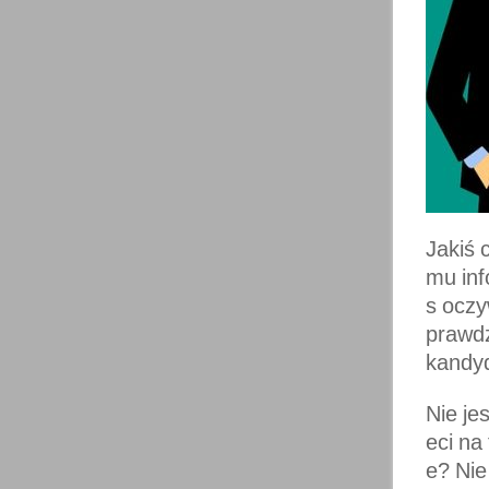
Jakiś 
mu inf
s oczy
prawdz
kandyd
Nie je
eci na
e? Nie 