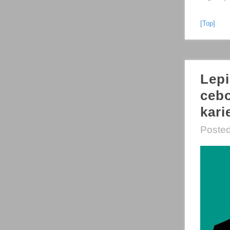
[Top]
Lepi
ceb
kar
Poste