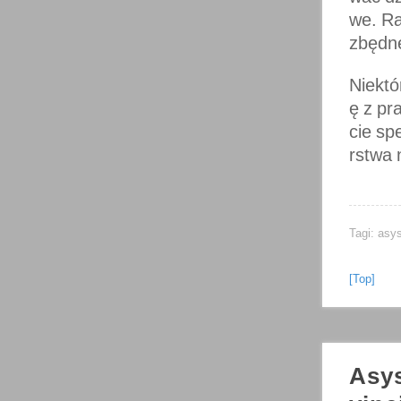
we. Ra
zbędn
Niektó
ę z pr
cie sp
rstwa 
Tagi:
asys
[Top]
Asy