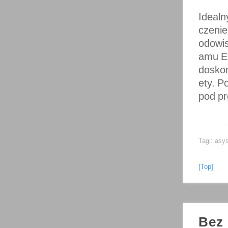
Idealn
czenie
odowis
amu Ex
doskon
ety. P
pod pr
Tagi:
asys
[Top]
Bez 