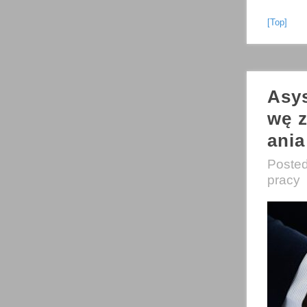
[Top]
Asys
wę z
ania
Poste
pracy