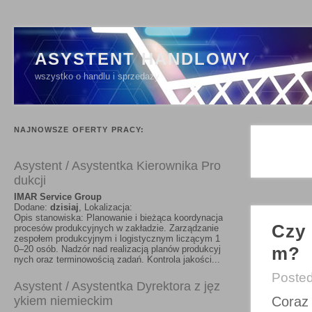
ASYSTENT HANDLOWY
wszystko o handlu i sprzedaży
NAJNOWSZE OFERTY PRACY:
Asystent / Asystentka Kierownika Pro
dukcji
IMAR Service Group
Dodane:
dzisiaj
, Lokalizacja:
Opis stanowiska: Planowanie i bieżąca koordynacja
Czy 
procesów produkcyjnych w zakładzie. Zarządzanie
zespołem produkcyjnym i logistycznym liczącym 1
m?
0–20 osób. Nadzór nad realizacją planów produkcyj
nych oraz terminowością zadań. Kontrola jakości...
Poste
Asystent / Asystentka Dyrektora z jęz
ykiem niemieckim
Coraz 