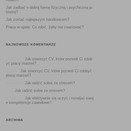
Jak zadbać o dobrą formę fizyczną i psychiczną je
sienią?
Jak zostać najlepszym handlowcem?
Praca w upale. Co robić, żeby nie zwariować?
NAJNOWSZE KOMENTARZE
AHadmin
-
Jak stworzyć CV, które pozwoli Ci zdob
yć pracę marzeń?
Sylwia
-
Jak stworzyć CV, które pozwoli Ci zdobyć
pracę marzeń?
AHadmin
-
Jak radzić sobie ze stresem?
Ela
-
Jak radzić sobie ze stresem?
AHadmin
-
Jak efektywnie się uczyć i rozwijać swoj
e kompetencje zawodowe?
ARCHIWA