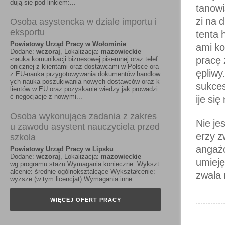
dują się pod linkiem:...
tanowi
zi na 
Osoba asystencka w dziale importu i
eksportu
tenta 
Powiatowy Urząd Pracy w Wołominie
ami ko
Dodane:
wczoraj
, Lokalizacja:
mazowieckie
pracę 
-nauka komunikacji biznesowej pisemnej oraz telef
onicznej z klientami oraz dostawcami w Polsce ora
ępliwy
z EU-nauka przygotowywania dokumentów handlow
ych-nauka poszukiwania nowych dostawców oraz k
sukce
lientów w EU oraz pozyskanie wiedzy jak prowadzi
ć negocjacje z nowymi...
ije si
Osoba wykonująca zadania z zakres
Nie je
u zawodu asystent nauczyciela przed
erzy z
szkola
angażo
Powiatowy Urząd Pracy w Lipsku
Dodane:
wczoraj
, Lokalizacja:
mazowieckie
umieję
wg programu stażu Wymagania konieczne: Wykszt
ałcenie: średnie ogólnokształcące Wykształcenie:
zwala 
wyższe (w tym licencjat) Wymagania inne:
WIĘCEJ OFERT PRACY