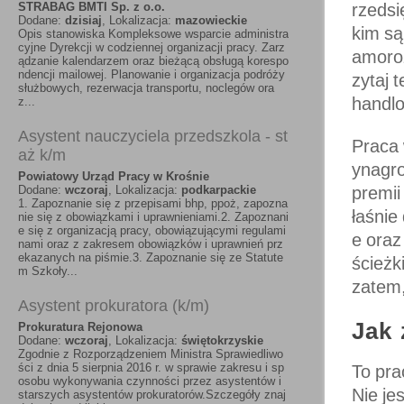
STRABAG BMTI Sp. z o.o.
rzedsi
Dodane:
dzisiaj
, Lokalizacja:
mazowieckie
kim są
Opis stanowiska Kompleksowe wsparcie administra
cyjne Dyrekcji w codziennej organizacji pracy. Zarz
amoroz
ądzanie kalendarzem oraz bieżącą obsługą korespo
ndencji mailowej. Planowanie i organizacja podróży
zytaj 
służbowych, rezerwacja transportu, noclegów ora
handl
z...
Asystent nauczyciela przedszkola - st
Praca 
aż k/m
ynagro
Powiatowy Urząd Pracy w Krośnie
Dodane:
wczoraj
, Lokalizacja:
podkarpackie
premii
1. Zapoznanie się z przepisami bhp, ppoż, zapozna
łaśnie
nie się z obowiązkami i uprawnieniami.2. Zapoznani
e się z organizacją pracy, obowiązującymi regulami
e oraz
nami oraz z zakresem obowiązków i uprawnień prz
ekazanych na piśmie.3. Zapoznanie się ze Statute
ścieżk
m Szkoły...
zatem,
Asystent prokuratora (k/m)
Jak
Prokuratura Rejonowa
Dodane:
wczoraj
, Lokalizacja:
świętokrzyskie
Zgodnie z Rozporządzeniem Ministra Sprawiedliwo
ści z dnia 5 sierpnia 2016 r. w sprawie zakresu i sp
To pra
osobu wykonywania czynności przez asystentów i
Nie jes
starszych asystentów prokuratorów.Szczegóły znaj